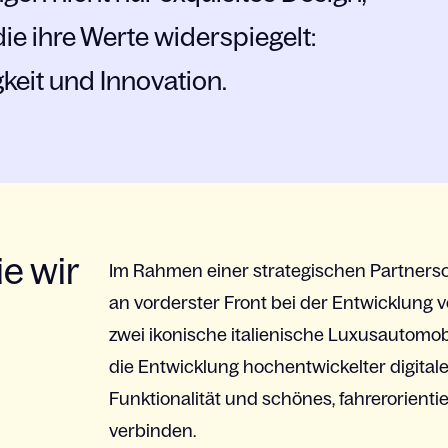
ie ihre Werte widerspiegelt:
gkeit und Innovation.
e wir
Im
Rahmen
einer
strategischen
Partners
an
vorderster
Front
bei
der
Entwicklung
v
zwei
ikonische
italienische
Luxusautomobi
die
Entwicklung
hochentwickelter
digital
Funktionalität
und
schönes
,
fahrerorienti
verbinden
.