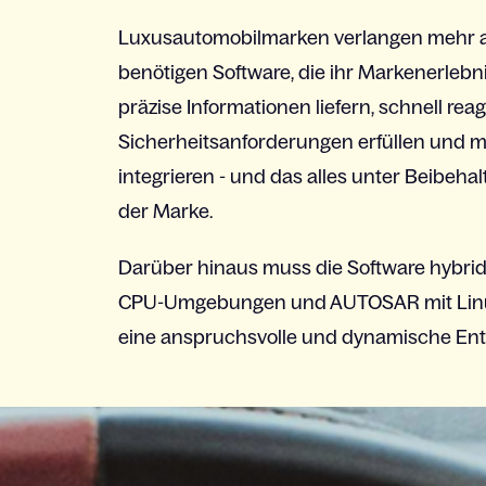
Luxusautomobilmarken
verlangen
mehr
benötigen
Software, die
ihr
Markenerlebn
präzise
Informationen
liefern
, schnell
reag
Sicherheitsanforderungen
erfüllen
und
m
integrieren
- und das
alles
unter
Beibehal
der Marke.
Darüber
hinaus
muss die Software
hybri
CPU-
Umgebungen
und AUTOSAR
mit
Lin
eine
anspruchsvolle
und
dynamische
Ent