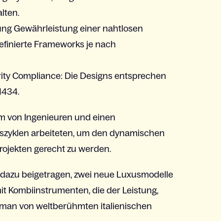
lten
.
ung
Gewährleistung
einer
nahtlosen
finierte
Frameworks je
nach
ity Compliance: Die Designs
entsprechen
1434.
m von
Ingenieuren
und
einen
szyklen
arbeiteten
, um den
dynamischen
rojekten
gerecht
zu
werden
.
dazu
beigetragen
,
zwei
neue
Luxusmodelle
it
Kombiinstrumenten
, die der
Leistung
,
e man von
weltberühmten
italienischen