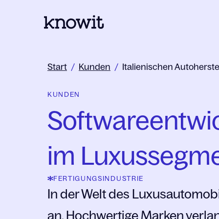
Zur Homepage von Knowit
Start
/
Kunden
/
Italienischen Autoherst
KUNDEN
Softwareentwic
im Luxussegm
FERTIGUNGSINDUSTRIE
In der Welt des Luxusautomobi
an. Hochwertige Marken verlan