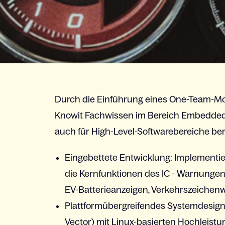
Durch die
Einführung
eines
One-Team-
Mo
Knowit
Fachwissen
im
Bereich
Embedded 
auch
für High-Level-
Softwarebereiche
ber
Eingebettete
Entwicklung
:
Implementi
die
Kernfunktionen
des IC -
Warnunge
EV-
Batterieanzeigen
,
Verkehrszeichen
Plattformübergreifendes
Systemdesig
Vector)
mit
Linux-
basierten
Hochleist