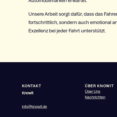
Automobilmarken
erwartet
.
Unsere
Arbeit
sorgt
dafür
,
dass
das
Fahre
fortschrittlich
,
sondern
auch
emotional
a
Exzellenz
bei
jeder
Fahrt
unterstützt
.
KONTAKT
ÜBER KNOWIT
Über Uns
Knowit
Nachrichten
info@knowit.de