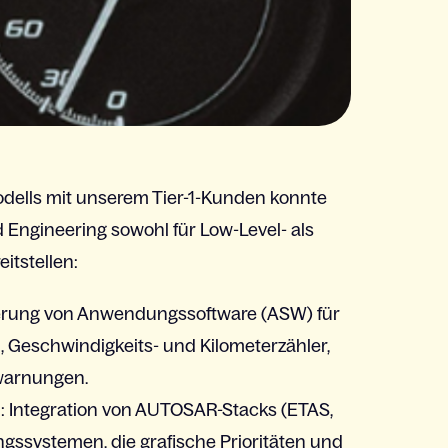
dells
mit
unserem
Tier-1-Kunden
konnte
Engineering
sowohl
für Low-Level-
als
eitstellen
:
erung
von
Anwendungssoftware
(ASW) für
n
,
Geschwindigkeits
- und
Kilometerzähler
,
warnungen
.
n
: Integration von AUTOSAR-Stacks (ETAS,
ungssystemen
, die
grafische
Prioritäten
und