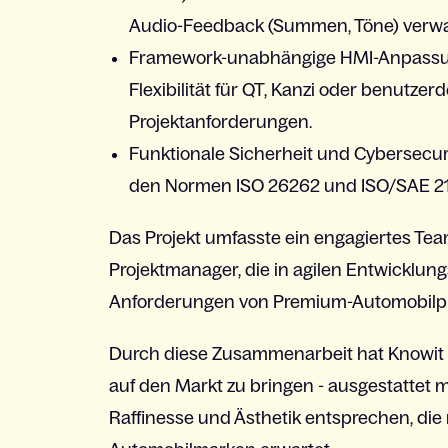
Audio-Feedback (
Summen
,
Töne
)
verwa
Framework-
unabhängige
HMI-
Anpass
Flexibilität
für QT, Kanzi
oder
benutzerde
Projektanforderungen
.
Funktionale
Sicherheit und Cybersecur
den Normen ISO 26262 und ISO/SAE 2
Das Projekt
umfasste
ein
engagiertes
Tea
Projektmanager
, die in
agilen
Entwicklung
Anforderungen
von Premium-
Automobilp
Durch
diese
Zusammenarbeit hat Knowit
auf den Markt
zu
bringen
-
ausgestattet
m
Raffinesse
und
Ästhetik
entsprechen
, di