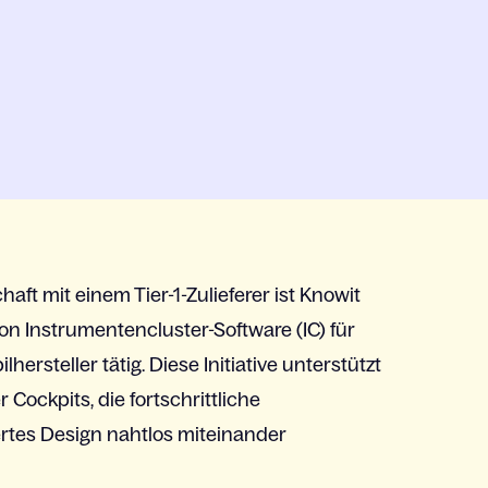
chaft
mit
einem
Tier-1-Zulieferer
ist
Knowit
on
Instrumentencluster
-Software (IC) für
lhersteller
tätig
.
Diese
Initiative
unterstützt
er
Cockpits, die
fortschrittliche
ertes
Design
nahtlos
miteinander