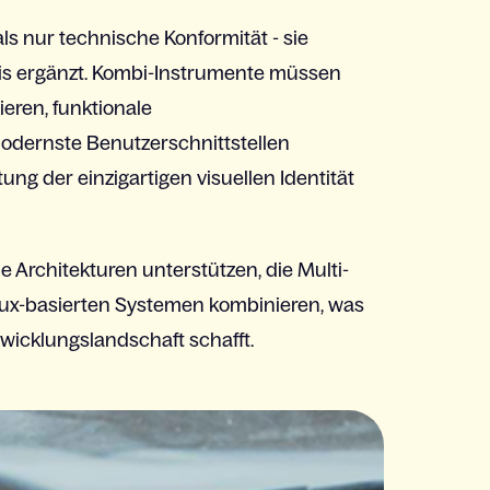
als
nur
technische
Konformität
-
sie
is
ergänzt
. Kombi-Instrumente
müssen
ieren
,
funktionale
odernste
Benutzerschnittstellen
tung
der
einzigartigen
visuellen
Identität
de
Architekturen
unterstützen
, die Multi-
ux-
basierten
Systemen
kombinieren
, was
wicklungslandschaft
schafft
.